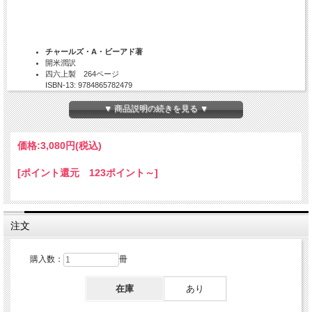
チャールズ・A・ビーアド著
開米潤訳
四六上製 264ページ
ISBN-13: 9784865782479
刊行日: 2019/11
▼ 商品説明の続きを見る ▼
アメリカの「不介入」主義の積極的意義とは何か？
20世紀アメリカ歴史学の大家ビーアドは、なぜルーズベルトの参戦への“ト
価格:
3,080円
(税込)
リック”を厳しく糾弾したのか？ 19～20世紀前半のアメリカの対外政策
を決定づけた、「帝国主義」や、“民主主義”を標榜した「国際主義」の失
[ポイント還元 123ポイント～]
敗を直視し、米建国以来の不介入主義＝「大陸主義」の決定的重要性を説
く。
◎“アメリカ外交”三部作の端緒の書！
注文
目次
購入数：
冊
序 文
第1章 外交政策の性格
在庫
あり
第2章 アメリカの大陸主義
第3章 アメリカの帝国主義