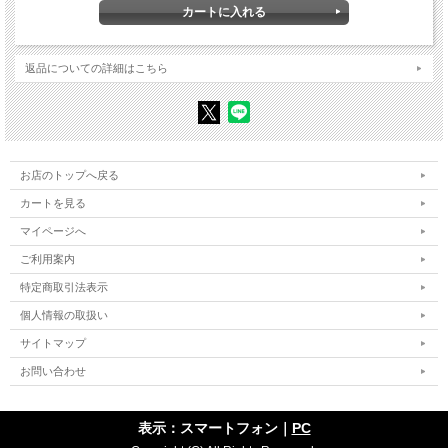
第4章 国際主義の政策
第5章 アメリカの大陸主義の粘り強さ
訳注
訳者あとがき
人名索引／事項索引
返品についての詳細はこちら
〈「大陸主義」とは何か〉
合衆国の基本的な外交政策は、便宜上、アメリカの大陸主義と呼べるかも
しれない。このふたつの言葉〔Continental大陸とAmericanismアメリカ主
義〕は、南北アメリカ大陸に利害関係を集中させることであり、様々な点
において、アメリカ大陸の生活様式やアメリカ大陸の伝統に特有の文明を
お店のトップへ戻る
建設することに集中することを意味している。
具体的には、このふたつの言葉は、ヨーロッパとアジアの紛争や戦争に介
カートを見る
入しないことを、ヨーロッパあるいはアジアの諸国、諸制度、帝国主義的
野心がこの西半球に侵入してくることに抵抗することを、それぞれ意味し
マイページへ
ている。この政策は、積極的であり、明快である。そして、この政策は、
アメリカ共和国が建設され、民主主義が拡大し、そしてアメリカ文明が発
ご利用案内
展するにつれて、首尾一貫、維持されてきたのである。 （本文より）
特定商取引法表示
【著者紹介】
個人情報の取扱い
●
チャールズ・Ａ・ビーアド
（Charles Austin Beard, 1874-1948）
1874年米国インディアナ州生まれ。オックスフォード大学留学，コロンビ
サイトマップ
ア大学などで歴史学，政治学を修め，1915年に同大学教授に就任。米国の
第一次世界大戦への参戦で，大学総長の偏狭な米国主義に対し，思想信条
お問い合わせ
にそぐわない三人の教授が解雇されたのを機に，昂然と大学を去る。1917
年，ニューヨーク市政調査会理事に就任。22年9月，当時の東京市長，後
藤新平の招請で初来日。半年間に亘る調査・研究成果の集大成が『東京市
表示：スマートフォン｜
PC
政論』で，日本の市政研究の先駆けともなった。翌23年関東大震災直後に