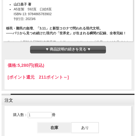
山口昌子 著
A5並製 592頁 口絵8頁
ISBN-13: 9784865783902
刊行日: 2023/6
移民・難民の急増、「3.11」と新型コロナで問われる現代文明。
――パリから見つめ続けた現代の「世界史」が生まれる瞬間の記録、全巻完結！
ボーン・上田記念国際記者賞受賞の女性ジャーナリストは「世界」をどう見てきた
のか。政治・外交・経済から文化・生活まで全てカバーする特派員ならではの、ミ
▼ 商品説明の続きを見る ▼
クロとマクロが交錯する生々しい現代史クロニクル！
価格:
5,280円
(税込)
目次
[ポイント還元 211ポイント～]
参考地図（パリ／ヨーロッパ周辺／フランス）
第Ⅴ巻「オランド、マクロンの時代」はじめに
第1章 パリ同時多発テロ――2015年11月13日
1 「世紀のテロ」に関するフランソワ・オランドの証言
注文
2 11月13日に起きたこと
3 公判で語られたこと――2021年
4 テロリスト唯一の生存者、サラ・アブデスラムの証言
購入数：
冊
5 テロの歴史的背景
在庫
あり
第2章 テロのさまざまな予兆
1 シャルリ・エブド襲撃テロ事件――2015年1月７日