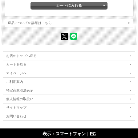
2 ユダヤ系食品スーパー襲撃テロ事件――2015年1月9日
3 クアシ兄弟とクリバリの類似点
4 さらに遡る予兆
5 シリアを目指す若者たち
6 『シャルリ・エブド』とは何か
返品についての詳細はこちら
7 テロの標的になった人たち
8 テロに国家としてどう向き合うか
第3章 移民
1 移民対策とテロとの複雑な関係
2 同化を拒否する移民（難民）たち
3 移民の歴史と移民法・国籍法の変遷
お店のトップへ戻る
4 「難民問題」は欧州の難問
カートを見る
5 フランスにおける人種（差別）問題
6 フランスにおける黒人差別
マイページへ
第4章 欧州
ご利用案内
1 仏独関係
2 仏英関係
特定商取引法表示
3 極右の台頭と歴史
個人情報の取扱い
4 拡大問題とEUの歴史
サイトマップ
第5章 環境
1 「福島の原発事故」とフランスの原発問題
お問い合わせ
2 フランスの原子力政策の歴史
3 原子力政策の行方
4 環境相重視、ニコラ・ユロという存在
表示：スマートフォン｜
PC
5 パリの風景が変わった