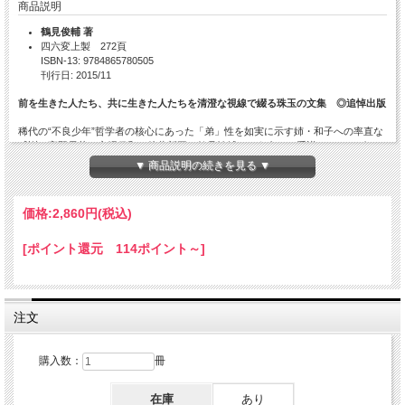
商品説明
鶴見俊輔 著
四六変上製 272頁
ISBN-13: 9784865780505
刊行日: 2015/11
前を生きた人たち、共に生きた人たちを清澄な視線で綴る珠玉の文集 ◎追悼出版
稀代の“不良少年”哲学者の核心にあった「弟」性を如実に示す姉・和子への率直な
感謝、高野長英、安場保和、後藤新平、鶴見祐輔という自らの系譜へのアンビバレ
ンスを超えた清澄な視線、そして岡部伊都子、石牟礼道子、金時鐘、吉川幸次郎、
▼ 商品説明の続きを見る ▼
小田実ら、戦後を共に生きた先人・友人への想いを綴る珠玉の文章を集成。
☆絶筆「話の好きな姉をもって」収録
価格:
2,860円
(税込)
目次
[ポイント還元 114ポイント～]
序にかえて 話の好きな姉をもって
Ⅰ 石牟礼道子
金時鐘
注文
岡部伊都子
吉川幸次郎
小田 実
購入数：
冊
Ⅱ 高野長英
在庫
あり
曾祖父・安場保和