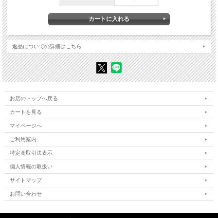
祖父・後藤新平
父・鶴見祐輔
姉・鶴見和子
跋にかえて 同じ母のもとで
鶴見和子
返品についての詳細はこちら
結びにかえて 若い人に
著者紹介
●鶴見俊輔（つるみ・しゅんすけ）
お店のトップへ戻る
1922年、東京に生まれる。哲学者、評論家。
カートを見る
1942年ハーヴァード大学哲学科卒業。同年、日米捕虜交換船で帰国。海軍軍属に
志願し、ドイツ語通訳として従軍。1946年、丸山眞男らとともに『思想の科学』
マイページへ
創刊（1996年休刊）。京都大学助教授、東京工業大学助教授、同志社大学教授を
歴任。60年安保改定に反対、市民グループ「声なき声の会」をつくる。1970年、
ご利用案内
警官隊導入に反対して同志社大学教授を辞任。また1965年には小田実らとともに
「ベ平連」をつくる。2004年、小田実・大江健三郎・加藤周一らとともに呼びか
特定商取引法表示
け人となり「九条の会」を発足。
個人情報の取扱い
2015年7月20日歿。
著書に『鶴見俊輔集』（全12巻・続巻5、筑摩書房）、『鶴見俊輔座談』（全10
サイトマップ
巻、晶文社）、詩集『もうろくの春』（編集工房〈ＳＵＲＥ〉）ほか多数。
お問い合わせ
＊ここに掲載する略歴は本書刊行時のものです